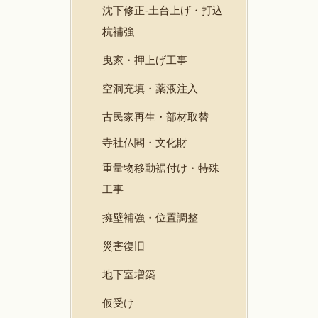
沈下修正-土台上げ・打込
杭補強
曳家・押上げ工事
空洞充填・薬液注入
古民家再生・部材取替
寺社仏閣・文化財
重量物移動裾付け・特殊
工事
擁壁補強・位置調整
災害復旧
地下室増築
仮受け