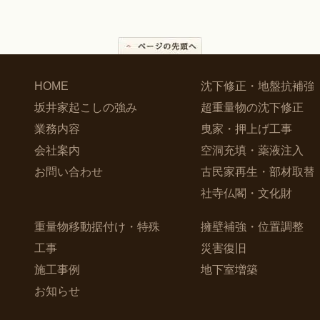
HOME
沈下修正・地盤抗補強
坂井家起こしの強み
超重量物の沈下修正
業務内容
曳家・押上げ工事
会社案内
空洞充填・薬液注入
お問い合わせ
古民家再生・部材取替
社寺仏閣・文化財
重量物移動据付け・特殊
擁壁補強・位置調整
工事
災害復旧
施工事例
地下室増築
お知らせ