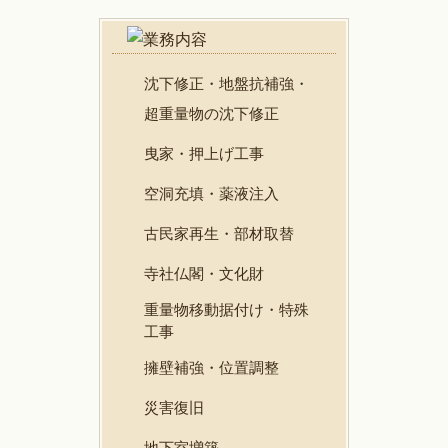
沈下修正・地盤抗補強・
超重量物の沈下修正
曳家・押上げ工事
空洞充填・薬液注入
古民家再生・部材取替
寺社仏閣・文化財
重量物移動据付け・特殊
工事
擁壁補強・位置調整
災害復旧
地下室増築