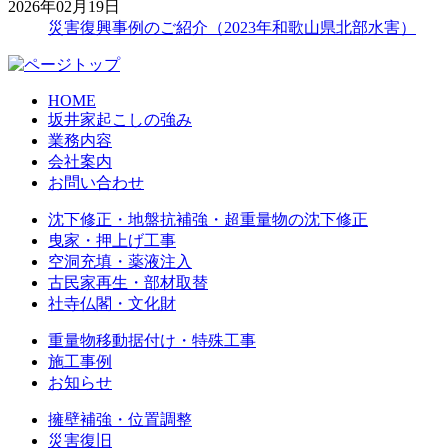
2026年02月19日
災害復興事例のご紹介（2023年和歌山県北部水害）
HOME
坂井家起こしの強み
業務内容
会社案内
お問い合わせ
沈下修正・地盤抗補強・超重量物の沈下修正
曳家・押上げ工事
空洞充填・薬液注入
古民家再生・部材取替
社寺仏閣・文化財
重量物移動据付け・特殊工事
施工事例
お知らせ
擁壁補強・位置調整
災害復旧