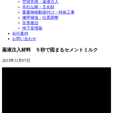
空洞充填・薬液注入
寺社仏閣・文化財
重量物移動据付け・特殊工事
擁壁補強・位置調整
災害復旧
地下室増築
会社案内
お問い合わせ
薬液注入材料 ５秒で固まるセメントミルク
2023年12月07日