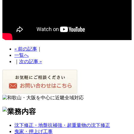
« 前の記事
｜
一覧へ
｜
次の記事 »
沈下修正・地盤抗補強・超重量物の沈下修正
曳家・押上げ工事