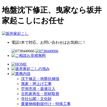
地盤沈下修正、曳家なら坂井
家起こしにお任せ
電話1本で対応。お問い合わせはお気軽に！
沈下修正・地盤抗補強
曳家・押上げ工事
空洞充填・薬液注入
古民家再生・部材取替
寺社仏閣・文化財
重量物移動据付け・特殊工事