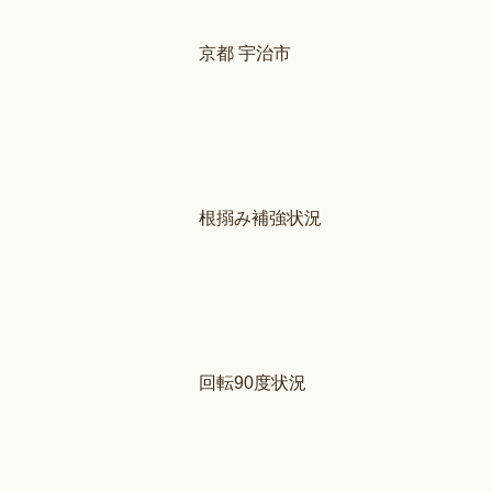
京都 宇治市
根搦み補強状況
回転90度状況