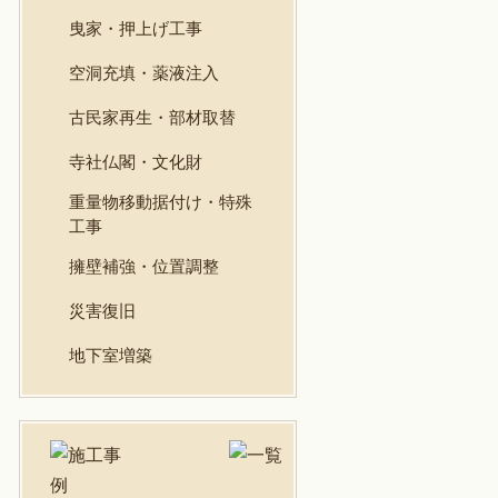
曳家・押上げ工事
空洞充填・薬液注入
古民家再生・部材取替
寺社仏閣・文化財
重量物移動据付け・特殊
工事
擁壁補強・位置調整
災害復旧
地下室増築