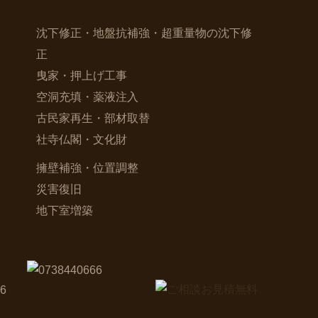
沈下修正・地盤抗補強・超重量物の沈下修
正
曳家・押上げ工事
空洞充填・薬液注入
古民家再生・部材取替
社寺仏閣・文化財
擁壁補強・位置調整
災害復旧
地下室増築
6