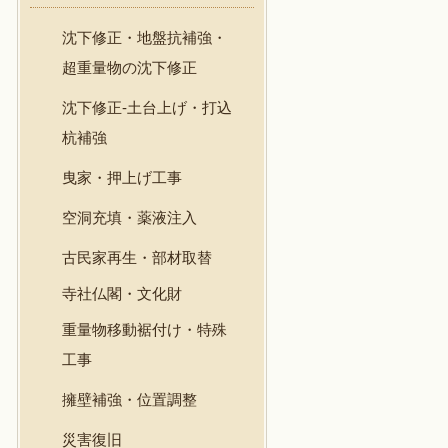
沈下修正・地盤抗補強・
超重量物の沈下修正
沈下修正-土台上げ・打込
杭補強
曳家・押上げ工事
空洞充填・薬液注入
古民家再生・部材取替
寺社仏閣・文化財
重量物移動裾付け・特殊
工事
擁壁補強・位置調整
災害復旧