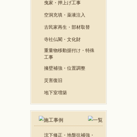
曳家・押上げ工事
空洞充填・薬液注入
古民家再生・部材取替
寺社仏閣・文化財
重量物移動据付け・特殊
工事
擁壁補強・位置調整
災害復旧
地下室増築
沈下修正・地盤抗補強・