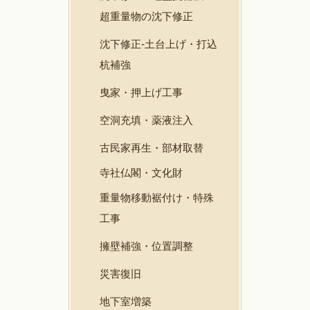
超重量物の沈下修正
沈下修正-土台上げ・打込
杭補強
曳家・押上げ工事
空洞充填・薬液注入
古民家再生・部材取替
寺社仏閣・文化財
重量物移動裾付け・特殊
工事
擁壁補強・位置調整
災害復旧
地下室増築