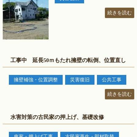
続きを読む
工事中 延長50ｍもたれ擁壁の転倒、位置直し
擁壁補強・位置調整
災害復旧
公共工事
続きを読む
水害対策の古民家の押上げ、基礎改修
曳家・押上げ工事
古民家再生・部材取替