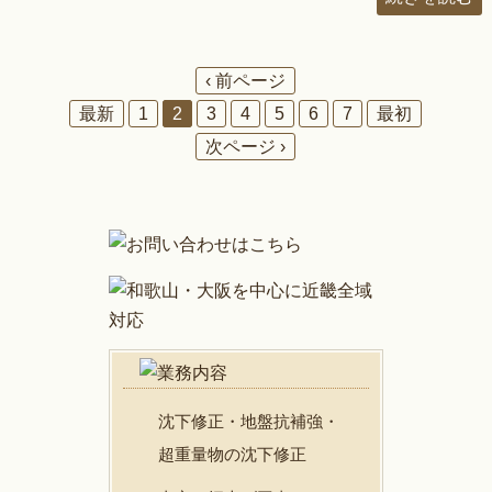
‹ 前ページ
最新
1
2
3
4
5
6
7
最初
次ページ ›
沈下修正・地盤抗補強・
超重量物の沈下修正