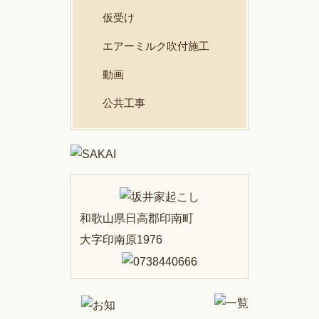
仮受け
エアーミルク吹付施工
動画
公共工事
和歌山県日高郡印南町
大字印南原1976