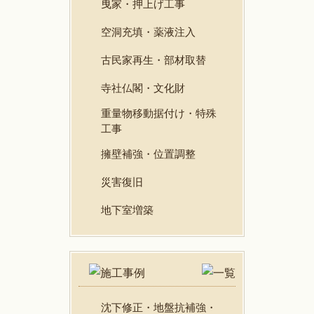
曳家・押上げ工事
空洞充填・薬液注入
古民家再生・部材取替
寺社仏閣・文化財
重量物移動据付け・特殊
工事
擁壁補強・位置調整
災害復旧
地下室増築
沈下修正・地盤抗補強・