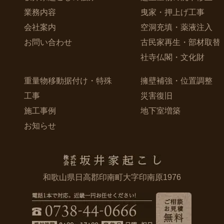
業務内容
曳家・押上げ工事
会社案内
空洞充填・薬液注入
お問い合わせ
古民家再生・部材取替
社寺仏閣・文化財
重量物移動据付け・特殊
擁壁補強・位置調整
工事
災害復旧
施工事例
地下室増築
お知らせ
和歌山県日高郡印南町大字印南原1976