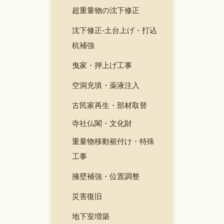
超重量物の沈下修正
沈下修正-土台上げ・打込
杭補強
曳家・押上げ工事
空洞充填・薬液注入
古民家再生・部材取替
寺社仏閣・文化財
重量物移動裾付け・特殊
工事
擁壁補強・位置調整
災害復旧
地下室増築